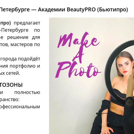
Петербурге — Академии BeautyPRO (Бьютипро)
про)
предлагает
-Петербурге по
ое решение для
тов, мастеров по
 города подойдёт
ания портфолио и
х сетей.
ОТОЗОНЫ
и полностью
ранство:
офессиональным